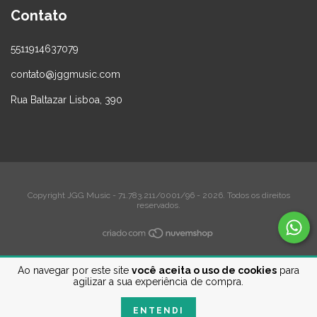
Contato
5511914637079
contato@jggmusic.com
Rua Baltazar Lisboa, 390
Copyright JGG Music - 71.783.211/0001/96 - 2026. Todos os direitos
reservados.
Ao navegar por este site
você aceita o uso de cookies
para
agilizar a sua experiência de compra.
ENTENDI