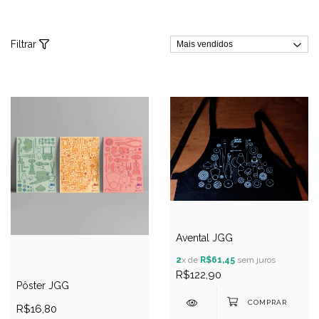
Filtrar
Avental JGG
2
x de
R$61,45
sem juros
R$122,90
Pôster JGG
R$16,80