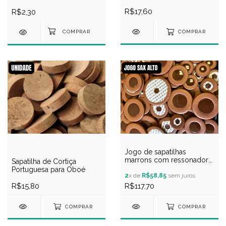
externo
R$17,60
R$2,30
COMPRAR
Jogo de sapatilhas
marrons com ressonador
Sapatilha de Cortiça
de plástico para sax alto
Portuguesa para Oboé
2
x de
R$58,85
sem juros
R$15,80
R$117,70
COMPRAR
COMPRAR