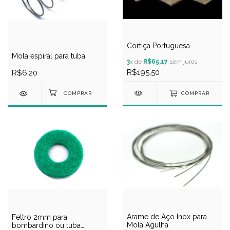
Cortiça Portuguesa
Mola espiral para tuba
3
x de
R$65,17
sem juros
R$195,50
R$6,20
COMPRAR
Arame de Aço Inox para
Feltro 2mm para
Mola Agulha
bombardino ou tuba