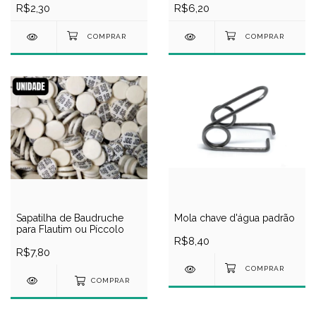
R$6,20
R$2,30
Mola chave d'água padrão
Sapatilha de Baudruche
para Flautim ou Píccolo
R$8,40
R$7,80
COMPRAR