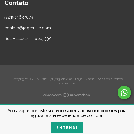
Contato
5511914637079
contato@jggmusic.com
Rua Baltazar Lisboa, 390
Copyright JGG Music - 71.783.211/0001/96 - 2026. Todos os direitos
reservados.
Ao navegar por este site
você aceita o uso de cookies
para
agilizar a sua experiência de compra.
ENTENDI