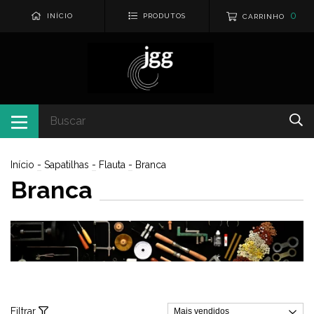
0
INÍCIO
PRODUTOS
CARRINHO
Início
-
Sapatilhas
-
Flauta
-
Branca
Branca
Filtrar