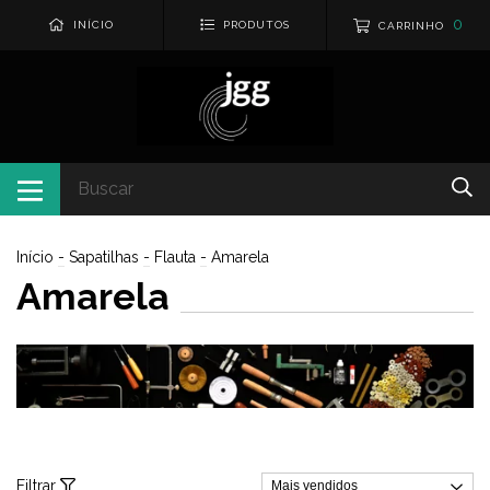
0
INÍCIO
PRODUTOS
CARRINHO
Início
-
Sapatilhas
-
Flauta
-
Amarela
Amarela
Filtrar