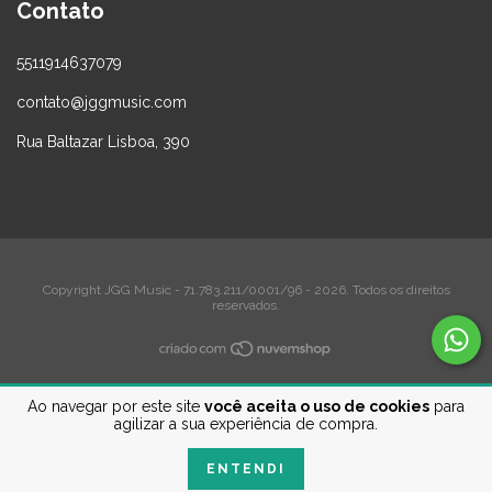
Contato
5511914637079
contato@jggmusic.com
Rua Baltazar Lisboa, 390
Copyright JGG Music - 71.783.211/0001/96 - 2026. Todos os direitos
reservados.
Ao navegar por este site
você aceita o uso de cookies
para
agilizar a sua experiência de compra.
ENTENDI