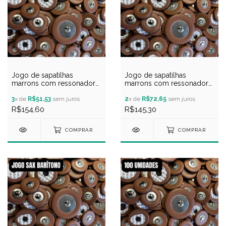
Jogo de sapatilhas
Jogo de sapatilhas
marrons com ressonador
marrons com ressonador
de metal para sax tenor
de metal para sax soprano
3
x de
R$51,53
sem juros
2
x de
R$72,65
sem juros
R$154,60
R$145,30
COMPRAR
COMPRAR