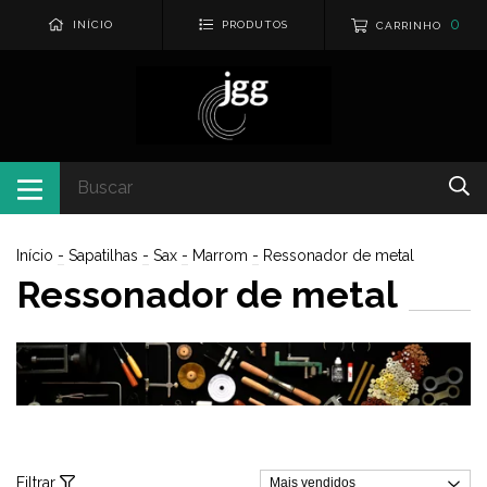
0
INÍCIO
PRODUTOS
CARRINHO
Início
-
Sapatilhas
-
Sax
-
Marrom
-
Ressonador de metal
Ressonador de metal
Filtrar