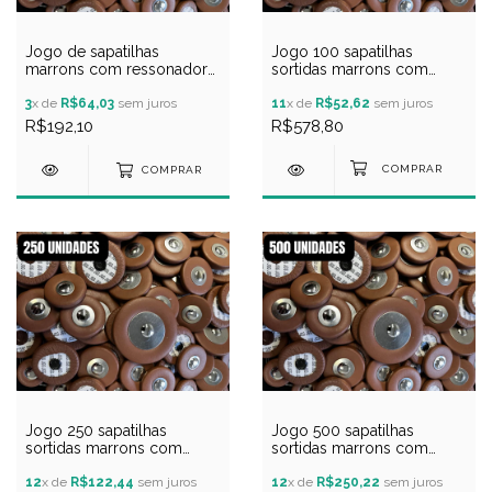
Jogo de sapatilhas
Jogo 100 sapatilhas
marrons com ressonador
sortidas marrons com
de metal para sax barítono
ressonador de metal para
3
x de
R$64,03
sem juros
sax
11
x de
R$52,62
sem juros
R$192,10
R$578,80
COMPRAR
Jogo 250 sapatilhas
Jogo 500 sapatilhas
sortidas marrons com
sortidas marrons com
ressonador de metal para
ressonador de metal para
sax
12
x de
R$122,44
sem juros
sax
12
x de
R$250,22
sem juros