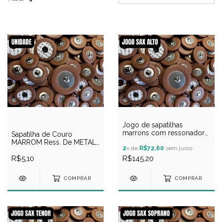
Jogo de sapatilhas
marrons com ressonador
Sapatilha de Couro
de metal para sax alto
MARROM Ress. De METAL
2
x de
R$72,60
sem juros
para Sax
R$5,10
R$145,20
COMPRAR
COMPRAR