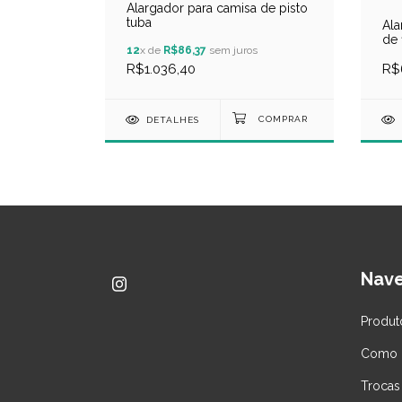
Alargador para camisa de pisto
o liso
tuba
Ala
de 
12
x de
R$86,37
sem juros
R$1.036,40
R$
DETALHES
Nav
Produt
Como 
Trocas