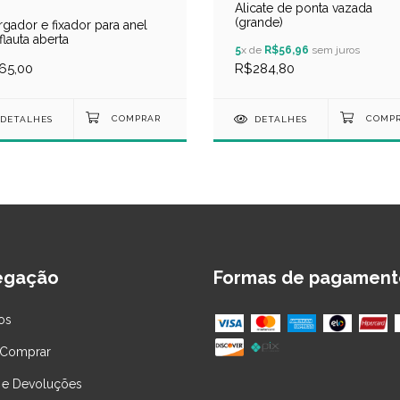
Alicate de ponta vazada
(grande)
rgador e fixador para anel
flauta aberta
5
x de
R$56,96
sem juros
R$284,80
65,00
DETALHES
DETALHES
egação
Formas de pagament
os
Comprar
 e Devoluções