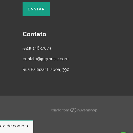
Contato
5511914637079
contato@jggmusic.com
Rua Baltazar Lisboa, 390
ncia de compra.