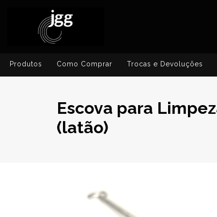
Produtos
Como Comprar
Trocas e Devoluções
Escova para Limpez
(latão)