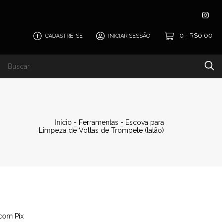
0
R$0,00
CADASTRE-SE
INICIAR SESSÃO
-
Início
-
Ferramentas
-
Escova para
Limpeza de Voltas de Trompete (latão)
com Pix