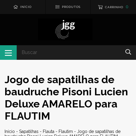
0
INÍCIO
PRODUTOS
CARRINHO
Jogo de sapatilhas de
baudruche Pisoni Lucien
Deluxe AMARELO para
FLAUTIM
Início
-
Sapatilhas
-
Flauta
-
Flautim
-
Jogo de sapatilhas de