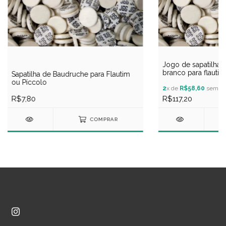
Jogo de sapatilhas
branco para flautim
Sapatilha de Baudruche para Flautim
ou Píccolo
2
x de
R$58,60
sem ju
R$7,80
R$117,20
COMPRAR