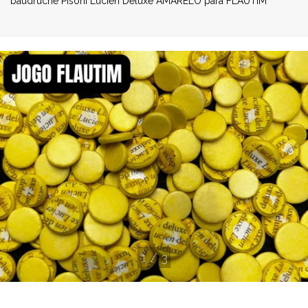
baudruche Pisoni Lucien Deluxe AMARELO para FLAUTIM
1
/
3