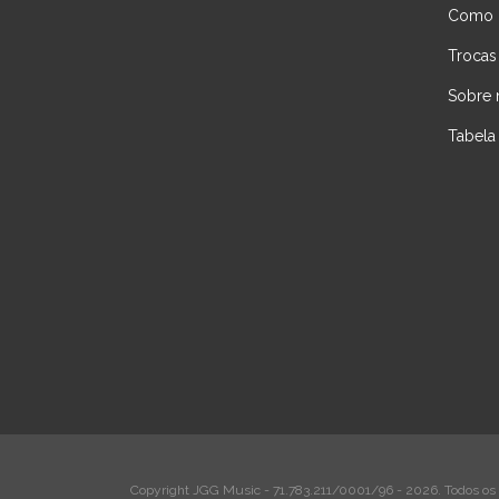
Como 
Trocas
Sobre 
Tabela
Copyright JGG Music - 71.783.211/0001/96 - 2026. Todos os d