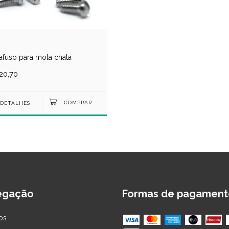
afuso para mola chata
20,70
DETALHES
egação
Formas de pagament
os