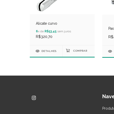
Alicate curvo
Par
6
x de
R$53,45
sem juros
R$320,70
R$
DETALHES
Nav
Produt