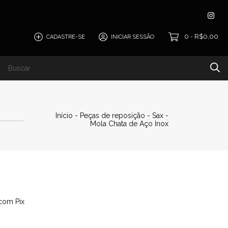
0
R$0,00
CADASTRE-SE
INICIAR SESSÃO
-
Início
-
Peças de reposição
-
Sax
-
Mola Chata de Aço Inox
com Pix