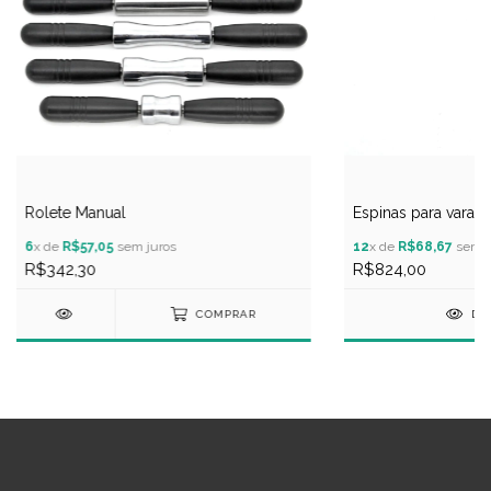
Rolete Manual
Espinas para vara 
6
x de
R$57,05
sem juros
12
x de
R$68,67
sem j
R$342,30
R$824,00
COMPRAR
DE