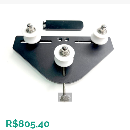
1
/
6
R$805,40