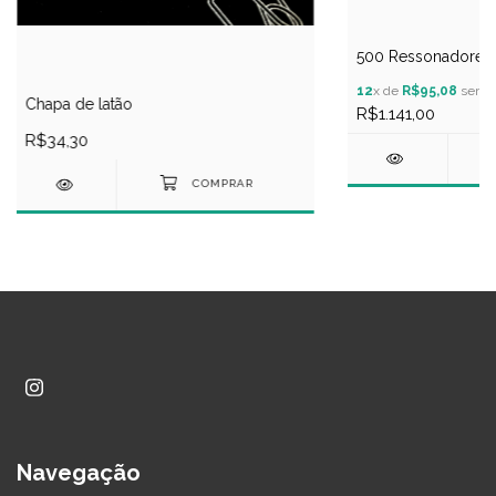
500 Ressonadores 
12
x de
R$95,08
sem j
Chapa de latão
R$1.141,00
R$34,30
Navegação